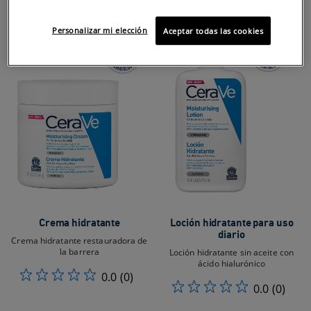
Personalizar mi elección
Aceptar todas las cookies
Crema hidratante
Loción hidratante para uso
diario
Crema hidratante restauradora de
la barrera
Loción hidratante sin aceite con
ácido hialurónico
0.0
(0)
0.0
(0)