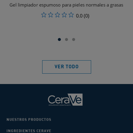
Gel limpiador espumoso para pieles normales a grasas
Gel
0.0
(0)
VER TODO
NUESTROS PRODUCTOS
INGREDIENTES CERAVE