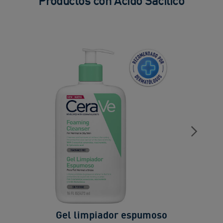
Productos con Ácido Sacílico
Gel limpiador espumoso
I