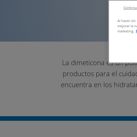
Continua
Al hacer cli
mejorar la n
marketing.
La dimeticona es un pol
productos para el cuida
encuentra en los hidratan