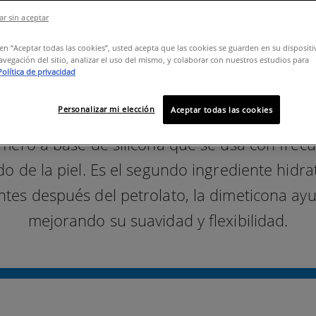
r sin aceptar
c en “Aceptar todas las cookies”, usted acepta que las cookies se guarden en su disposit
avegación del sitio, analizar el uso del mismo, y colaborar con nuestros estudios para
Política de privacidad
Personalizar mi elección
Aceptar todas las cookies
ímero a base de silicona que se usa con frec
do de la piel. Es el segundo ingrediente hid
tes después del petrolato, la dimeticona ayu
mejorando su suavidad y flexibilidad.