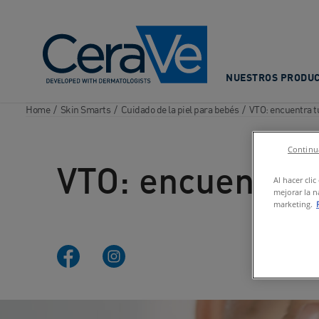
Main Navigation
NUESTROS PRODU
Home
/
Skin Smarts
/
Cuidado de la piel para bebés
/
VTO: encuentra tu
Continua
VTO: encuentra t
Al hacer cli
mejorar la n
marketing.
Facebook Uruguay
Instagram Uruguay
whatsapp
Youtube