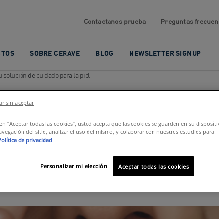
Contactanos prueba
Preguntas frecuen
CTOS
SOBRE CERAVE
BLOG
NEWSLETTER SIGNUP
 solución de cuidado para la piel
r sin aceptar
u solución de cuidad
c en “Aceptar todas las cookies”, usted acepta que las cookies se guarden en su disposit
avegación del sitio, analizar el uso del mismo, y colaborar con nuestros estudios para
Política de privacidad
Personalizar mi elección
Aceptar todas las cookies