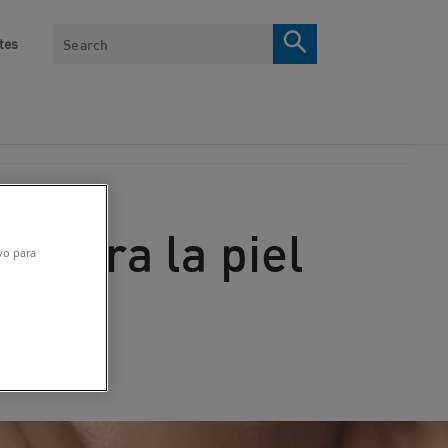
Search
tes
o para la piel
ivo para