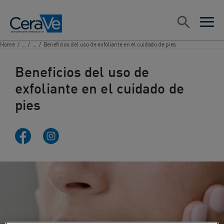
Main Navigation
Search
open sea
open 
Home
/
...
/
...
/
Beneficios del uso de exfoliante en el cuidado de pies
Beneficios del uso de
exfoliante en el cuidado de
pies
Facebook Uruguay
Instagram Uruguay
whatsapp
Youtube